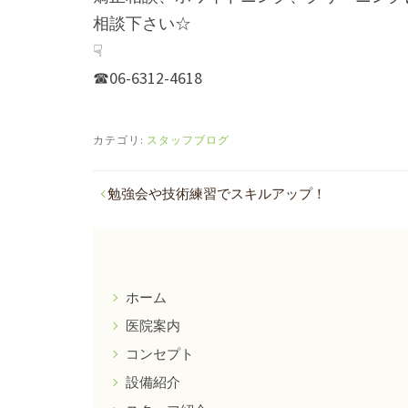
相談下さい☆
☟
☎︎06-6312-4618
カテゴリ:
スタッフブログ
投
勉強会や技術練習でスキルアップ！
稿
ナ
ビ
ホーム
ゲ
医院案内
ー
コンセプト
シ
設備紹介
ョ