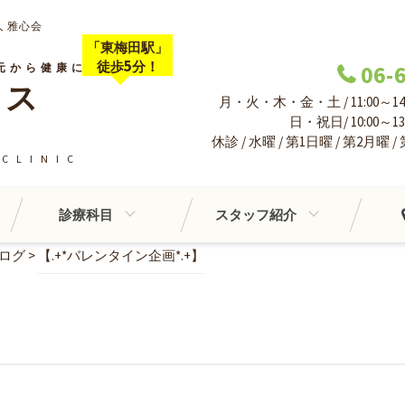
 雅心会
「東梅田駅」
5
徒歩
分！
元から健康に
06-
ンス
月・火・木・金・土 / 11:00～14:0
日・祝日/ 10:00～13:
休診 / 水曜 / 第1日曜 / 第2月曜 /
CLINIC
診療科目
スタッフ紹介
ログ
>
【.+*バレンタイン企画*.+】
】