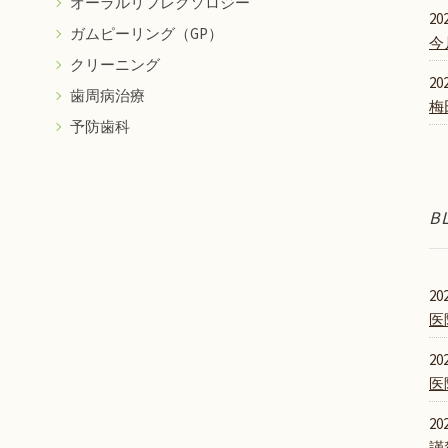
オーラルリフレクソロジー
202
ガムピーリング（GP）
今
クリーニング
202
歯周病治療
梅
予防歯科
B
202
医
202
医
202
謹